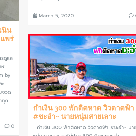
March 5, 2020
นิน
แพร่
รดูแล
ห้
am by
ละ
้มงวด
าทุก
กำเงิน 300 พักติดหาด วิวดาดฟ้า
#ชะอำ~ นายหนุ่มสายเลาะ
0
กำเงิน 300 พักติดหาด วิวดาดฟ้า #ชะอำ~ นา
หนุ่มสายเลาะ ตาไม่ฝาด 300 ติดหาดชะอำ