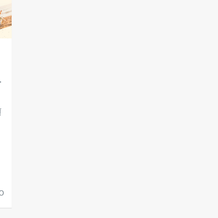
"
้
น
0