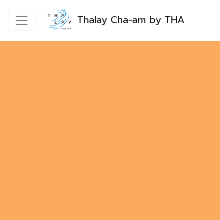
Thalay Cha-am by THA