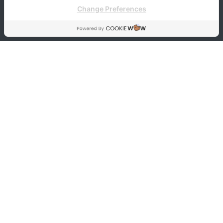
Change Preferences
CONTACT:
+66823341551
Always Open
Thalay Cha-am by TH District, Cattleya Condotel
17th Floor, 275/8 Romjit Rd., Cha-Am, Phetchaburi
76120.
thalaychaam@thalays.com
BLOG TAGS
Activities
News
review
Reviews