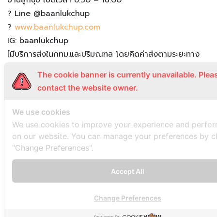
?
Line @baanlukchup
?
www.baanlukchup.com
IG: baanlukchup
[มีบริการส่งในกทม.และปริมณฑล โดยคิดค่าส่งตามระยะทาง
ค่ะ
?
?
]
The cookie banner is currently unavailable. Plea
#
baanlukchup
#
baanlukchupzn
#
kanomthai
#
thaides
contact the website owner.
หวาน
#
ขนมไทย
#
ขนมลูกชุบ
#
บ้านลูกชุบ
We use cookies
สาขาจรัญสนิทวงศ์ 50 >>>>
We use cookies to improve your experience and perfo
โทร. 086-247-4949, 02-424-8606
on our website. You can manage your preferences by cl
"Change Preferences".
?️
ที่ตั้ง:
https://goo.gl/maps/F3nnCrZCRZ22
สาขาอรุณอมรินทร์ >>>>
Accept All
โทร. 063-921-8444, 02-433-8841
?️
ที่ตั้ง:
https://goo.gl/maps/oubyAY2oYps
Change Preferences
สาขาปากช่อง >>>>
โทร. 084-284-0303