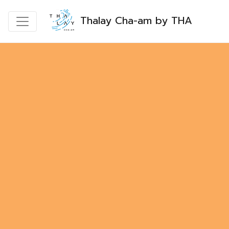
Thalay Cha-am by THA