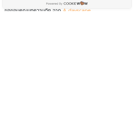
ขอขอบคุณบทความดีๆ จาก
A dayscape
Post navigation
CONNECT ไม่มีหยุด กับเส้นทางภารกิจครั้งใหม่ ที่หัวหิน
บ้านลูกชุบจัดกิจกรรมโอกาสสงกรานต์ ที่ THALAY Cha-
am by THA