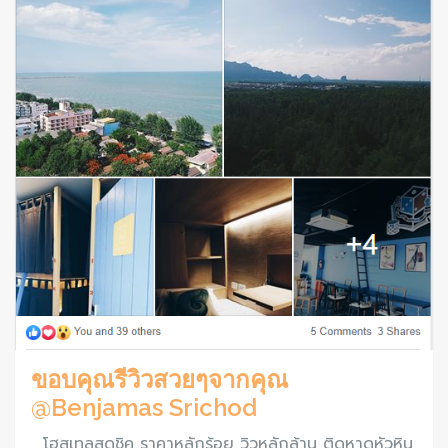
ขอบคุณรีวิวสวยๆจากคุณ
@Benjamas Srichod
โฮสเทลสุดชิค ราคาหลักร้อย วิวหลักล้าน ติดหาดหัวหิน