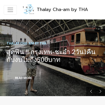
Thalay Cha-am by THA
THALAY CHA-AM BY THA
สุดฟิน !! กรุงเทพ-ชะอำ 2วัน1คืน
กับงบไม่ถึง500บาท
READ MORE