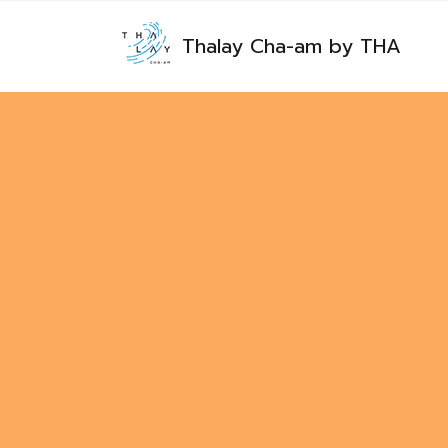
Thalay Cha-am by THA