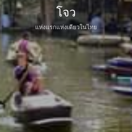
โจว
แห่งแรกแห่งเดียวในไทย