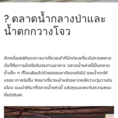
?
ตลาดน้ำกลางป่าและ
น้ำตกกวางโจว
อีกหนึ่งเสน่ห์ของการมาเที่ยวชะอำที่นักท่องเที่ยวไม่ควรพลาด
นั่นก็คือการนั่งเรือรับประทานอาหาร ตลาดน้ำแห่งนี้เป็นตลาด
น้ำเล็ก ๆ ที่โอบล้อมไปด้วยธรรมชาติของต้นไม้ และน้ำตกให้
บรรยากาศร่มรื่น ใครมาเที่ยวชะอำแล้วอยากหนีความวุ่นวายใน
เมือง แนะนำให้มาที่ตลาดน้ำแห่งนี้ แล้วคุณจะพบกับความสงบ
ที่แท้จริงค่ะ