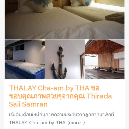
THALAY Cha-am by THA ขอ
ขอบคุณภาพสวยๆจากคุณ Thirada
Saii Samran
เริ่มต้นเดือนใหม่กับภาพความประทับจากลูกค้าที่มาพักที่
THALAY Cha-am by THA (more…)