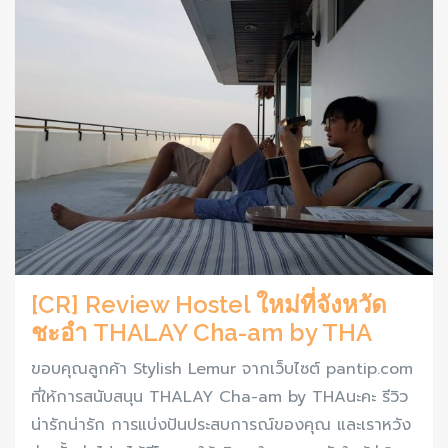
[CR] Review Hostel ใหม่ที่จังหวัด
ชะอำ THALAY Cha-am by THA
ขอบคุณลูกค้า Stylish Lemur จากเว็บไซต์ pantip.com
ที่ให้การสนับสนุน THALAY Cha-am by THAนะคะ รีวิว
น่ารักน่ารัก การแบ่งปันประสบการณ์ของคุณ และเราหวัง