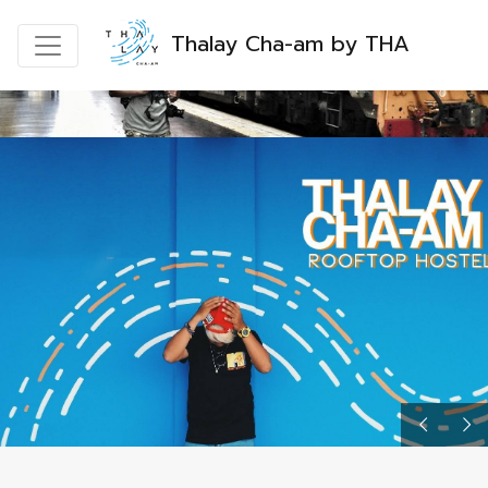
Thalay Cha-am by THA
Thalay through the eyes of a
THALAY CHA-AM BY THA
travel blogger
READ MORE