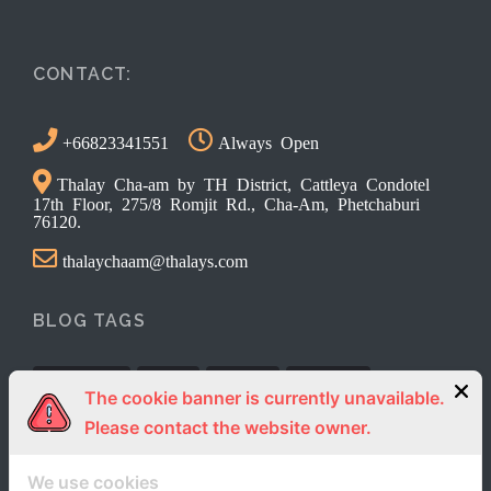
CONTACT:
+66823341551
Always Open
Thalay Cha-am by TH District, Cattleya Condotel
17th Floor, 275/8 Romjit Rd., Cha-Am, Phetchaburi
76120.
thalaychaam@thalays.com
BLOG TAGS
Activities
News
review
Reviews
The cookie banner is currently unavailable.
Please contact the website owner.
We use cookies