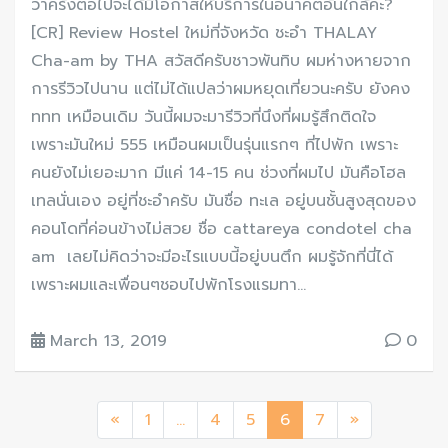
ว่าครั้งต่อไปจะได้มีโอกาสให้บริการในอนาคตอันใกล้ค่ะ?
[CR] Review Hostel ใหม่ที่จังหวัด ชะอำ THALAY
Cha-am by THA สวัสดีครับชาวพันทิบ ผมห่างหายจาก
การรีวิวไปนาน แต่ไม่ได้แปลว่าผมหยุดเที่ยวนะครับ ยังคง
ททท เหมือนเดิม วันนี้ผมจะมารีวิวที่นึงที่ผมรู้สึกติดใจ
เพราะมันใหม่ 555 เหมือนผมเป็นรุ่นแรกๆ ที่ไปพัก เพราะ
คนยังไม่เยอะมาก มีแค่ 14-15 คน ช่วงที่ผมไป มันคือโฮล
เทลนั่นเอง อยู่ที่ชะอำครับ มันชื่อ ทะเล อยู่บนชั้นสูงสุดของ
คอนโดที่ค่อนข้างไม่สวย ชื่อ cattareya condotel cha
am เลยไม่คิดว่าจะมีอะไรแบบนี้อยู่บนตึก ผมรู้จักที่นี่ได้
เพราะผมและเพื่อนๆชอบไปพักโรงแรมทา...
March 13, 2019
0
«
1
…
4
5
6
7
»