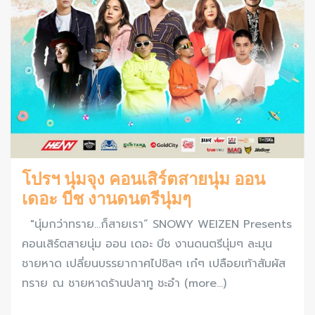
โปรฯ นุ่มจุง คอนเสิร์ตสายนุ่ม ออน
เดอะ บีช งานดนตรีนุ่มๆ
"นุ่มกว่าทราย...ก็สายเรา“ SNOWY WEIZEN Presents
คอนเสิร์ตสายนุ่ม ออน เดอะ บีช งานดนตรีนุ่มๆ ละมุน
ชายหาด เปลี่ยนบรรยากาศไปชิลๆ เก๋ๆ เปลือยเท้าสัมผัส
ทราย ณ ชายหาดร้านปลาทู ชะอำ (more…)