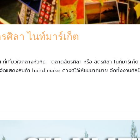
รศิลา ไนท์มาร์เก็ต
่เที่ยวใจกลางหัวหิน ตลาดฉัตรศิลา หรือ ฉัตรศิลา ไนท์มาร์เก
การจัดแสดงสินค้า hand make ต่างๆไว้ให้ชมมากมาย อีกทั้งงานศิลป์