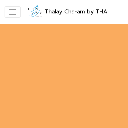
Thalay Cha-am by THA