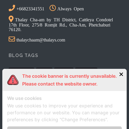
+66823341551
Always Open
Thalay Cha-am by TH District, Cattleya Condotel
17th Floor, 275/8 Romjit Rd., Cha-Am, Phetchaburi
76120.
thalaychaam@thalays.com
BLOG TAGS
Activities
News
review
Reviews
The cookie banner is currently unavailable.
Please contact the website owner.
We use cookies
We use cookies to improve your experience and
performance on our website. You can manage your
preferences by clicking "Change Preferences".