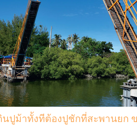
นปูม้าทั้งทีต้องปูชักที่สะพานยก 