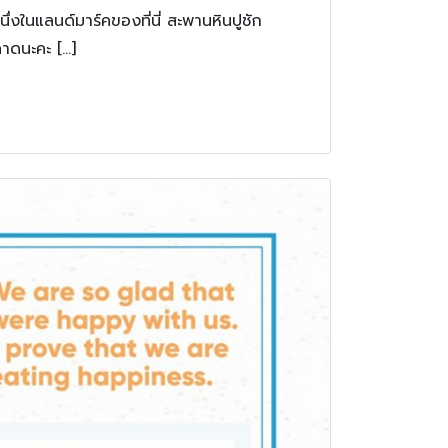
งในแลนด์มาร์คของที่นี่ สะพานหินปูชัก
ลาดนะคะ […]