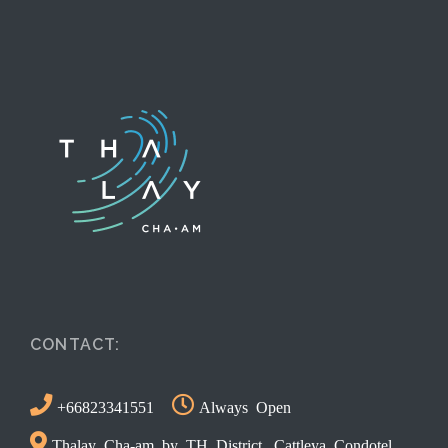
CONTACT:
+66823341551
Always Open
Thalay Cha-am by TH District, Cattleya Condotel