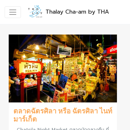
Thalay Cha-am by THA
ตลาดฉัตรศิลา หรือ ฉัตรศิลา ไนท์
มาร์เก็ต
Chatsila Night Market ตลาดนัดกลางคืน ที่