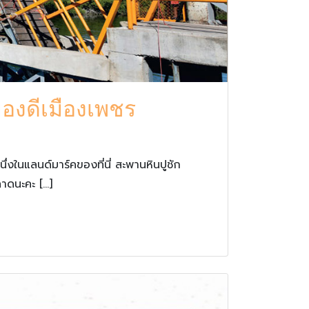
ของดีเมืองเพชร
งในแลนด์มาร์คของที่นี่ สะพานหินปูชัก
ลาดนะคะ […]