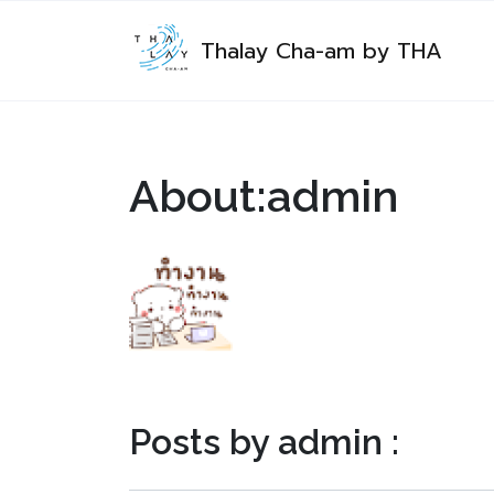
Thalay Cha-am by THA
About:admin
Posts by admin :